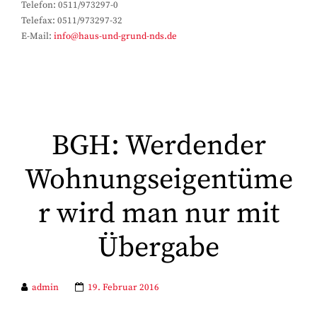
Telefon: 0511/973297-0
Telefax: 0511/973297-32
E-Mail:
info@haus-und-grund-nds.de
BGH: Werdender
Wohnungseigentüme
r wird man nur mit
Übergabe
admin
19. Februar 2016