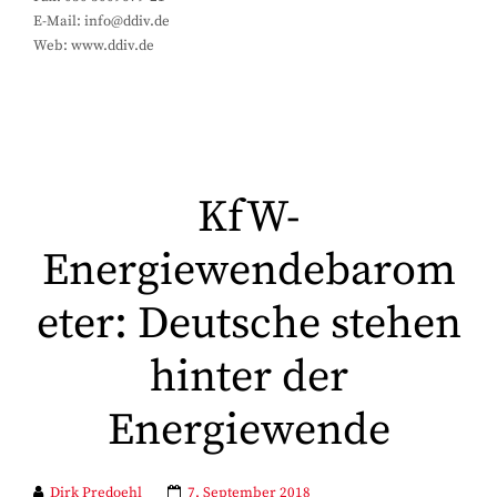
E-Mail: info@ddiv.de
Web: www.ddiv.de
KfW-
Energiewendebarom
eter: Deutsche stehen
hinter der
Energiewende
Dirk Predoehl
7. September 2018