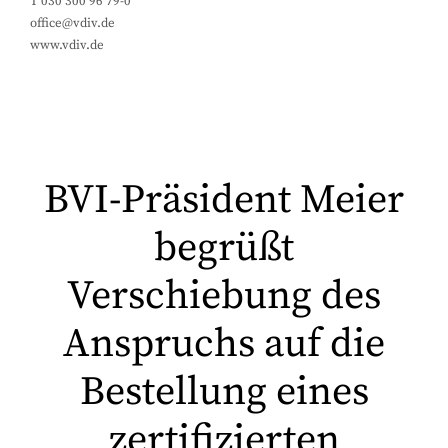
T 030 300 96 79-0
office@vdiv.de
www.vdiv.de
BVI-Präsident Meier
begrüßt
Verschiebung des
Anspruchs auf die
Bestellung eines
zertifizierten