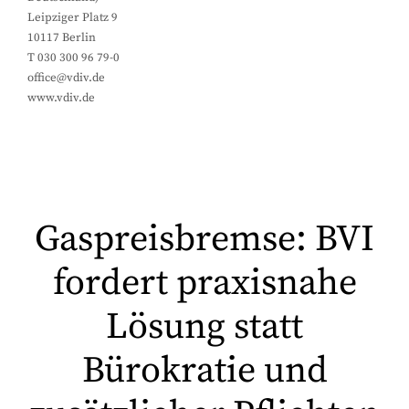
Leipziger Platz 9
10117 Berlin
T 030 300 96 79-0
office@vdiv.de
www.vdiv.de
Gaspreisbremse: BVI
fordert praxisnahe
Lösung statt
Bürokratie und