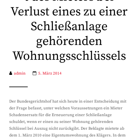
Verlust eines zu einer
Schließanlage
gehörenden
Wohnungsschlüssels
admin
5. März 2014
Der Bundesgerichtshof hat sich heute in einer Entscheidung mit
der Frage befasst, unter welchen Voraussetzungen ein Mieter
Schadensersatz für die Erneuerung einer Schließanlage
schuldet, wenn er einen zu seiner Wohnung gehörenden
Schlüssel bei Auszug nicht zurückgibt. Der Beklagte mietete ab
dem 1. März 2010 eine Eigentumswohnung des Klägers. In dem