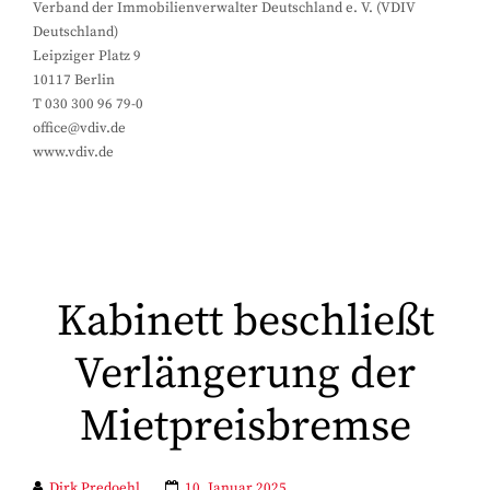
Verband der Immobilienverwalter Deutschland e. V. (VDIV
Deutschland)
Leipziger Platz 9
10117 Berlin
T 030 300 96 79-0
office@vdiv.de
www.vdiv.de
Kabinett beschließt
Verlängerung der
Mietpreisbremse
Dirk Predoehl
10. Januar 2025