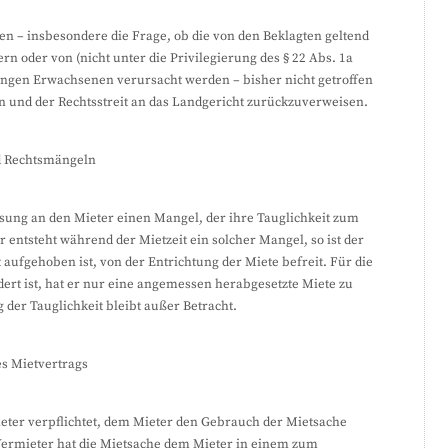
gen – insbesondere die Frage, ob die von den Beklagten geltend
 oder von (nicht unter die Privilegierung des § 22 Abs. 1a
ungen Erwachsenen verursacht werden – bisher nicht getroffen
n und der Rechtsstreit an das Landgericht zurückzuverweisen.
d Rechtsmängeln
assung an den Mieter einen Mangel, der ihre Tauglichkeit zum
entsteht während der Mietzeit ein solcher Mangel, so ist der
it aufgehoben ist, von der Entrichtung der Miete befreit. Für die
dert ist, hat er nur eine angemessen herabgesetzte Miete zu
der Tauglichkeit bleibt außer Betracht.
es Mietvertrags
ieter verpflichtet, dem Mieter den Gebrauch der Mietsache
Vermieter hat die Mietsache dem Mieter in einem zum