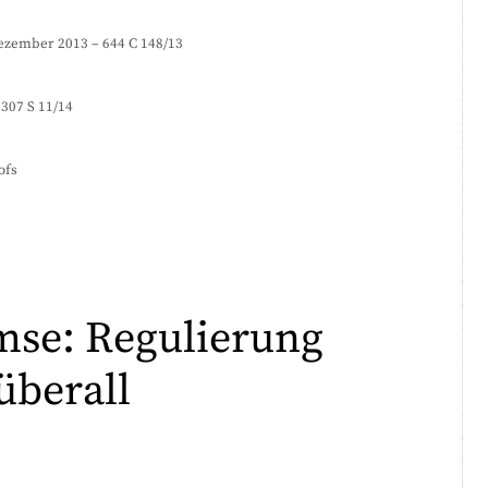
zember 2013 – 644 C 148/13
307 S 11/14
ofs
mse: Regulierung
überall