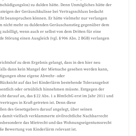
schädigungslos) zu dulden hätte. Denn Unmögliches hätte der
nsteigen der Geräuschkulisse bei Vertragsschluss bedacht
cht beanspruchen können. Er hätte vielmehr nur verlangen
hm nicht mehr zu duldenden Geräuschanstieg gegenüber dem
zubilligt, wenn auch er selbst von dem Dritten für eine
de Störung einen Ausgleich (vgl. § 906 Abs. 2 BGB) verlangen
ichtshof zu dem Ergebnis gelangt, dass in den hier neu
alls dann kein Mangel der Mietsache gesehen werden kann,
stigungen ohne eigene Abwehr- oder
Rücksicht auf das bei Kinderlärm bestehende Toleranzgebot
esentlich oder ortsüblich hinnehmen müsste. Entgegen der
ht darauf an, das § 22 Abs. 1 a BImSchG erst im Jahr 2011 und
ertrages in Kraft getreten ist. Denn diese
llen des Gesetzgebers darauf angelegt, über seinen
 damit vielfach verklammerte zivilrechtliche Nachbarrecht
, insbesondere das Mietrecht und das Wohnungseigentumsrecht
 die Bewertung von Kinderlärm relevant ist.