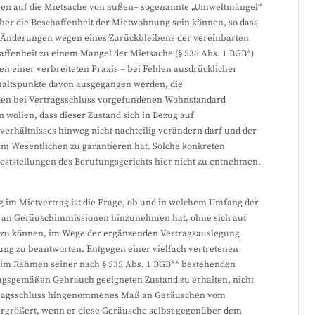
ngen auf die Mietsache von außen– sogenannte „Umweltmängel“
ber die Beschaffenheit der Mietwohnung sein können, so dass
ge Änderungen wegen eines Zurückbleibens der vereinbarten
affenheit zu einem Mangel der Mietsache (§ 536 Abs. 1 BGB*)
n einer verbreiteten Praxis – bei Fehlen ausdrücklicher
haltspunkte davon ausgegangen werden, die
 den bei Vertragsschluss vorgefundenen Wohnstandard
 wollen, dass dieser Zustand sich in Bezug auf
verhältnisses hinweg nicht nachteilig verändern darf und der
 im Wesentlichen zu garantieren hat. Solche konkreten
eststellungen des Berufungsgerichts hier nicht zu entnehmen.
g im Mietvertrag ist die Frage, ob und in welchem Umfang der
ß an Geräuschimmissionen hinzunehmen hat, ohne sich auf
zu können, im Wege der ergänzenden Vertragsauslegung
ung zu beantworten. Entgegen einer vielfach vertretenen
r im Rahmen seiner nach § 535 Abs. 1 BGB** bestehenden
ragsgemäßen Gebrauch geeigneten Zustand zu erhalten, nicht
ertragsschluss hingenommenes Maß an Geräuschen vom
ergrößert, wenn er diese Geräusche selbst gegenüber dem