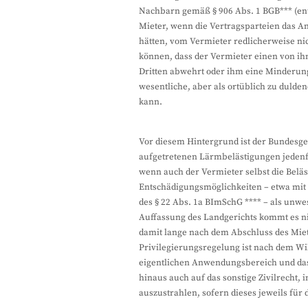
Nachbarn gemäß § 906 Abs. 1 BGB*** (ent
Mieter, wenn die Vertragsparteien das A
hätten, vom Vermieter redlicherweise ni
können, dass der Vermieter einen von i
Dritten abwehrt oder ihm eine Minderung 
wesentliche, aber als ortüblich zu dulden
kann.
Vor diesem Hintergrund ist der Bundesger
aufgetretenen Lärmbelästigungen jedenf
wenn auch der Vermieter selbst die Belä
Entschädigungsmöglichkeiten – etwa mit 
des § 22 Abs. 1a BImSchG **** – als unw
Auffassung des Landgerichts kommt es nic
damit lange nach dem Abschluss des Mietv
Privilegierungsregelung ist nach dem Wi
eigentlichen Anwendungsbereich und das
hinaus auch auf das sonstige Zivilrecht
auszustrahlen, sofern dieses jeweils für