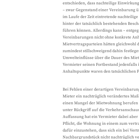
entschieden, dass nachteilige Einwirku
– zwar Gegenstand einer Vereinbarung ü
im Laufe der Zeit eintretende nachteili
hinter der tatsächlich bestehenden Besch
führen können. Allerdings kann – entgege
Vereinbarungen nicht ohne konkrete An
Mietvertragsparteien hätten gleichwohl
zumindest stillschweigend dahin festlegen
Umwelteinflüsse über die Dauer des Miet
Vermieter seinen Fortbestand jedenfalls
Anhaltspunkte waren den tatsächlichen F
Bei Fehlen einer derartigen Vereinbarun
Mieter ein nachträglich verändertes Ma
einen Mangel der Mietwohnung berufen 
unter Rückgriff auf die Verkehrsanschau
Auffassung hat ein Vermieter dabei abe
Pflicht, die Wohnung in einem zum vert
dafür einzustehen, dass sich ein bei V
Nachbargrundstück nicht nachträglich v