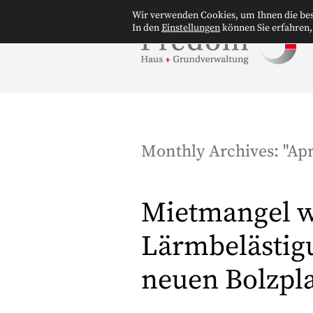
Wir verwenden Cookies, um Ihnen die bes
In den
Einstellungen
können Sie erfahren,
Monthly Archives: "
Apr
Mietmangel 
Lärmbelästig
neuen Bolzpla