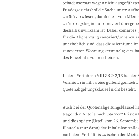
Schadensersatz wegen nicht ausgeführter
Bundesgerichtshof die Sache unter Aufhe
zurückverwiesen, damit die – vom Miete
zu Vertragsbeginn unrenoviert übergeb
deshalb unwirksam ist. Dabei kommt es (
für die Abgrenzung renoviert/unrenovier
unerheblich sind, dass die Mieträume i
renovierten Wohnung vermitteln; dies h
des Einzelfalls zu entscheiden.
In dem Verfahren VIII ZR 242/13 hat der 
Vermieterin hilfsweise geltend gemachte
Quotenabgeltungsklausel nicht besteht.
Auch bei der Quotenabgeltungsklausel ha
tragenden Anteils nach „starren“ Fristen 
und dies später (Urteil vom 26. September
Klauseln (nur dann) der Inhaltskontrolle
nach dem Verhältnis zwischen der Mietda