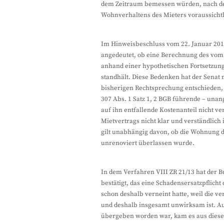
dem Zeitraum bemessen würden, nach dem
Wohnverhaltens des Mieters voraussicht
Im Hinweisbeschluss vom 22. Januar 2014 
angedeutet, ob eine Berechnung des vom
anhand einer hypothetischen Fortsetzung
standhält. Diese Bedenken hat der Senat
bisherigen Rechtsprechung entschieden, 
307 Abs. 1 Satz 1, 2 BGB führende – unan
auf ihn entfallende Kostenanteil nicht ve
Mietvertrags nicht klar und verständlich
gilt unabhängig davon, ob die Wohnung d
unrenoviert überlassen wurde.
In dem Verfahren VIII ZR 21/13 hat der 
bestätigt, das eine Schadensersatzpflich
schon deshalb verneint hatte, weil die ve
und deshalb insgesamt unwirksam ist. Au
übergeben worden war, kam es aus diese