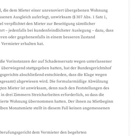
l, die dem Mieter einer unrenoviert übergebenen Wohnung
enen Ausgleich auferlegt, unwirksam (§ 307 Abs. 1 Satz 1,
el verpflichtet den Mieter zur Beseitigung sämtlicher
t – jedenfalls bei kundenfeindlichster Auslegung – dazu, dass
eren oder gegebenenfalls in einem besseren Zustand
 Vermieter erhalten hat.
 die Vorinstanzen der auf Schadensersatz wegen unterlassener
 überwiegend stattgegeben hatten, hat der Bundesgerichtshof
gsgerichts abschließend entschieden, dass die Klage wegen
nsgesamt) abgewiesen wird. Die formularmäßige Abwälzung
gten Mieter ist unwirksam, denn nach den Feststellungen des
n drei Zimmern Streicharbeiten erforderlich, so dass die
vierte Wohnung übernommen hatten. Der ihnen zu Mietbeginn
alben Monatsmiete stellt in diesem Fall keinen angemessenen
s Berufungsgericht dem Vermieter den begehrten