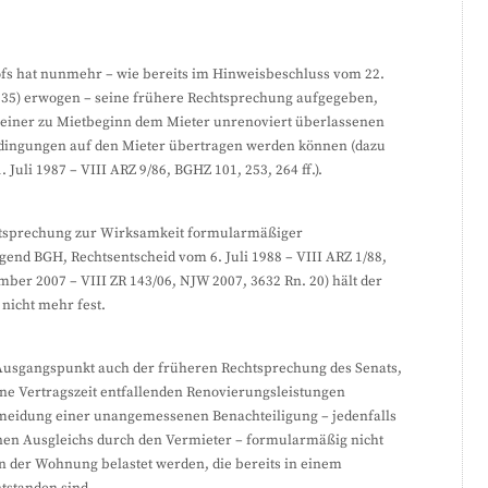
hofs hat nunmehr – wie bereits im Hinweisbeschluss vom 22.
 135) erwogen – seine frühere Rechtsprechung aufgegeben,
 einer zu Mietbeginn dem Mieter unrenoviert überlassenen
ingungen auf den Mieter übertragen werden können (dazu
uli 1987 – VIII ARZ 9/86, BGHZ 101, 253, 264 ff.).
htsprechung zur Wirksamkeit formularmäßiger
end BGH, Rechtsentscheid vom 6. Juli 1988 – VIII ARZ 1/88,
ember 2007 – VIII ZR 143/06, NJW 2007, 3632 Rn. 20) hält der
nicht mehr fest.
 Ausgangspunkt auch der früheren Rechtsprechung des Senats,
ene Vertragszeit entfallenden Renovierungsleistungen
ermeidung einer unangemessenen Benachteiligung – jedenfalls
en Ausgleichs durch den Vermieter – formularmäßig nicht
 der Wohnung belastet werden, die bereits in einem