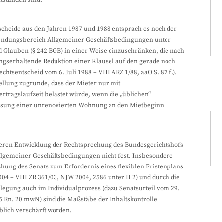
tstanden sind.
scheide aus den Jahren 1987 und 1988 entsprach es noch der
wendungsbereich Allgemeiner Geschäftsbedingungen unter
d Glauben (§ 242 BGB) in einer Weise einzuschränken, die nach
ungserhaltende Reduktion einer Klausel auf den gerade noch
echtsentscheid vom 6. Juli 1988 – VIII ARZ 1/88, aaO S. 87 f.).
ellung zugrunde, dass der Mieter nur mit
rtragslaufzeit belastet würde, wenn die „üblichen“
assung einer unrenovierten Wohnung an den Mietbeginn
iteren Entwicklung der Rechtsprechung des Bundesgerichtshofs
llgemeiner Geschäftsbedingungen nicht fest. Insbesondere
chung des Senats zum Erfordernis eines flexiblen Fristenplans
04 – VIII ZR 361/03, NJW 2004, 2586 unter II 2) und durch die
egung auch im Individualprozess (dazu Senatsurteil vom 29.
5 Rn. 20 mwN) sind die Maßstäbe der Inhaltskontrolle
lich verschärft worden.