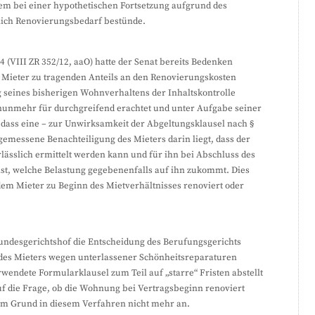
 bei einer hypothetischen Fortsetzung aufgrund des
lich Renovierungsbedarf bestünde.
(VIII ZR 352/12, aaO) hatte der Senat bereits Bedenken
 Mieter zu tragenden Anteils an den Renovierungskosten
 seines bisherigen Wohnverhaltens der Inhaltskontrolle
 nunmehr für durchgreifend erachtet und unter Aufgabe seiner
dass eine – zur Unwirksamkeit der Abgeltungsklausel nach §
gemessene Benachteiligung des Mieters darin liegt, dass der
rlässlich ermittelt werden kann und für ihn bei Abschluss des
 ist, welche Belastung gegebenenfalls auf ihn zukommt. Dies
em Mieter zu Beginn des Mietverhältnisses renoviert oder
Bundesgerichtshof die Entscheidung des Berufungsgerichts
t des Mieters wegen unterlassener Schönheitsreparaturen
rwendete Formularklausel zum Teil auf „starre“ Fristen abstellt
f die Frage, ob die Wohnung bei Vertragsbeginn renoviert
m Grund in diesem Verfahren nicht mehr an.