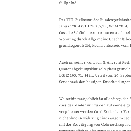
fällig sind.
Der VIII. Zivilsenat des Bundesgerichts
Januar 2014 (VIII ZR 352/12, WuM 2014,
dass die Schönheitsreparaturen auch bei
Wohnung durch Allgemeine Geschäftsbed
grundlegend BGH, Rechtsentscheid vom 1. J
Auch an seiner weiteren (früheren) Rec
Quotenabgeltungsklauseln (dazu grundleg
BGHZ 105, 71, 84 ff.; Urteil vom 26. Sept
Senat nach den heutigen Entscheidungen 
Weiterhin maßgeblich ist allerdings der
dass der Mieter nur zu den auf seine eig
verpflichtet werden darf. Er darf zur V
nicht ohne Gewährung eines angemessen
mit der Beseitigung von Gebrauchsspuren