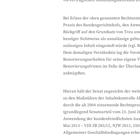
vorvertraglichen Abnutzungszeitraum en
Bei Erlass der oben genannten Rechtsent
Praxis des Bundesgerichtshofs, den An
Rückgriff auf den Grundsatz von Treu un
heutiger Sichtweise als unzulässige gelt
zulässigen Inhalt eingestuft würde (vgl. R
Dem damaligen Verständnis lag die Vorst
Renovierungsarbeiten für seine eigene Ve
Renovierungsfristen im Falle der Überl
anknüpften.
Hieran hält der Senat angesichts der we
zu den Maßstäben der Inhaltskontrolle A
durch die ab 2004 einsetzende Rechtspre
(grundlegend Senatsurteil vom 23. Juni 20
Anwendung der kundenfeindlichsten Ausl
Mai 2013 – VIII ZR 285/12, NJW 2013, 250
Allgemeiner Geschäftsbedingungen erheb