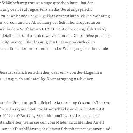
 Schönheitsreparaturen zugesprochen hatte, hat der
bung des Berufungsurteils an das Berufungsgericht
r zu beweisende Frage – geklärt werden kann, ob die Wohnung
en worden und die Abwälzung der Schönheitsreparaturen
wie in dem Verfahren VIII ZR 185/14 näher ausgeführt wird)
t letztlich darauf an, ob etwa vorhandene Gebrauchsspuren so
m Zeitpunkt der Überlassung den Gesamteindruck einer
at der Tatrichter unter umfassender Würdigung der Umstände
Senat zusätzlich entschieden, dass ein – von der klagenden
r – Anspruch auf anteilige Kostentragung nach einer
tte der Senat ursprünglich eine Bemessung des vom Mieter zu
für zulässig erachtet (Rechtsentscheid vom 6. Juli 1988 aaO)
 2007, aaO Rn.17 f., 29) dahin modifiziert, dass derartige
 standhielten, wenn sie den vom Mieter zu zahlenden Anteil
uer seit Durchführung der letzten Schönheitsreparaturen und