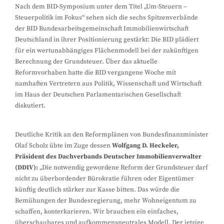
Nach dem BID-Symposium unter dem Titel „Um-Steuern –
Steuerpolitik im Fokus“ sehen sich die sechs Spitzenverbände
der BID Bundesarbeitsgemeinschaft Immobilienwirtschaft
Deutschland in ihrer Positionierung gestärkt: Die BID plädiert
für ein wertunabhängiges Flächenmodell bei der zukünftigen
Berechnung der Grundsteuer. Über das aktuelle
Reformvorhaben hatte die BID vergangene Woche mit
namhaften Vertretern aus Politik, Wissenschaft und Wirtschaft
im Haus der Deutschen Parlamentarischen Gesellschaft
diskutiert.
Deutliche Kritik an den Reformplänen von Bundesfinanzminister
Olaf Scholz übte im Zuge dessen
Wolfgang D. Heckeler,
Präsident des Dachverbands Deutscher Immobilienverwalter
(DDIV):
„Die notwendig gewordene Reform der Grundsteuer darf
nicht zu überbordender Bürokratie führen oder Eigentümer
künftig deutlich stärker zur Kasse bitten. Das würde die
Bemühungen der Bundesregierung, mehr Wohneigentum zu
schaffen, konterkarieren. Wir brauchen ein einfaches,
überschaubares und aufkommensneutrales Modell. Der jetzige