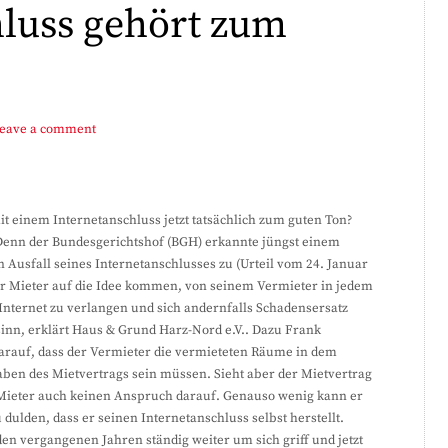
hluss gehört zum
eave a comment
t einem Internetanschluss jetzt tatsächlich zum guten Ton?
. Denn der Bundesgerichtshof (BGH) erkannte jüngst einem
Ausfall seines Internetanschlusses zu (Urteil vom 24. Januar
her Mieter auf die Idee kommen, von seinem Vermieter in jedem
Internet zu verlangen und sich andernfalls Schadensersatz
inn, erklärt Haus & Grund Harz-Nord e.V.. Dazu Frank
arauf, dass der Vermieter die vermieteten Räume in dem
aben des Mietvertrags sein müssen. Sieht aber der Mietvertrag
n Mieter auch keinen Anspruch darauf. Genauso wenig kann er
 dulden, dass er seinen Internetanschluss selbst herstellt.
en vergangenen Jahren ständig weiter um sich griff und jetzt