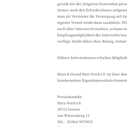
gerade bei der jüngeren Generation gera
immer noch den Erfordernissen zeitgemä
man als Vermieter die Versorgung mit In
eigener Vorteil winkt dann zusätzlich: Wi
auch über Internet fernsehen, so kann m
Empfangsmöglichkeit des Internetfernse
verfügt, bleibt dabei ohne Belang, betont
Nähere Informationen erhalten Mitgliede
Haus & Grund Harz Nord e.V. ist über de
bundesweiten Eigentümerschutz-Gemeinsc
Pressekontakt:
Harz-Nord e.V.
38723 Seesen
Am Wiesenberg 12
Tel.: 05384/ 9079032