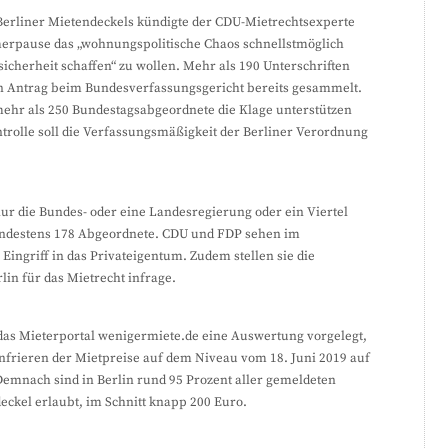
 Berliner Mietendeckels kündigte der CDU-Mietrechtsexperte
erpause das „wohnungspolitische Chaos schnellstmöglich
ssicherheit schaffen“ zu wollen. Mehr als 190 Unterschriften
n Antrag beim Bundesverfassungsgericht bereits gesammelt.
ehr als 250 Bundestagsabgeordnete die Klage unterstützen
rolle soll die Verfassungsmäßigkeit der Berliner Verordnung
ur die Bundes- oder eine Landesregierung oder ein Viertel
mindestens 178 Abgeordnete. CDU und FDP sehen im
ingriff in das Privateigentum. Zudem stellen sie die
n für das Mietrecht infrage.
t das Mieterportal wenigermiete.de eine Auswertung vorgelegt,
infrieren der Mietpreise auf dem Niveau vom 18. Juni 2019 auf
emnach sind in Berlin rund 95 Prozent aller gemeldeten
eckel erlaubt, im Schnitt knapp 200 Euro.