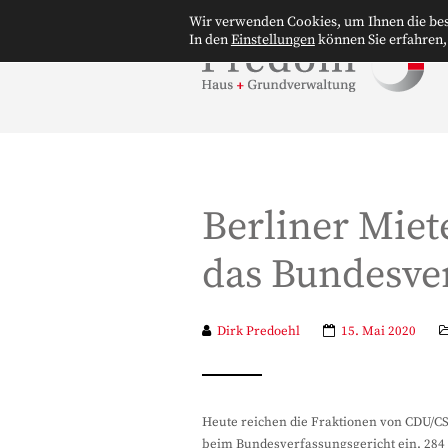
Wir verwenden Cookies, um Ihnen die bes
In den
Einstellungen
können Sie erfahren,
Berliner Mie
das Bundesve
Dirk Predoehl
15. Mai 2020
Heute reichen die Fraktionen von CDU/C
beim Bundesverfassungsgericht ein. 284 B