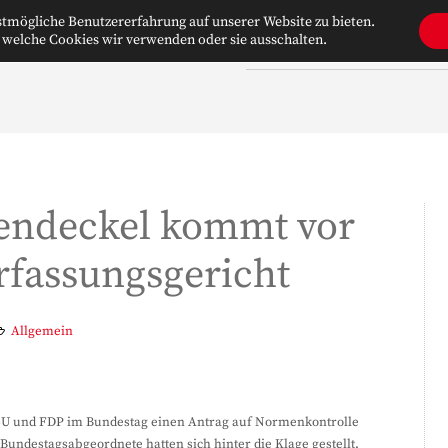
tmögliche Benutzererfahrung auf unserer Website zu bieten.
 welche Cookies wir verwenden oder sie ausschalten.
WILLKOMMEN
ÜBER UNS
tendeckel kommt vor
rfassungsgericht
Allgemein
SU und FDP im Bundestag einen Antrag auf Normenkontrolle
undestagsabgeordnete hatten sich hinter die Klage gestellt.